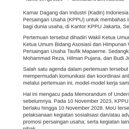
Kamar Dagang dan Industri (Kadin) Indones
Persaingan Usaha (KPPU) untuk membahas im
bagi dunia usaha, di Kantor KPPU Jakarta, Se
Pertemuan tersebut dihadiri Wakil Ketua Um
Ketua Umum Bidang Asosiasi dan Himpunan Wi
Persaingan Usaha Taufik Mapaerne. Sedangk
Mohammad Reza, Hilman Pujana, dan Budi J
Salah satu agenda dalam pertemuan tersebut
mempermudah komunikasi dan koordinasi ant
melalui pertemuan ini, model-model kerja sama
Hal ini mengacu pada Memorandum of Underst
sebelumnya. Pada 10 November 2023, KPPU 
berlaku hingga 10 November 2028. MoU terse
pelaksanaan kegiatan sosialisasi dan/atau ad
promosi persaingan usaha; serta kegiatan lai
pihak.