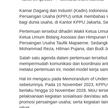
Kamar Dagang dan Industri (Kadin) Indones
Persaingan Usaha (KPPU) untuk membahas im
bagi dunia usaha, di Kantor KPPU Jakarta, Se
Pertemuan tersebut dihadiri Wakil Ketua Um
Ketua Umum Bidang Asosiasi dan Himpunan Wi
Persaingan Usaha Taufik Mapaerne. Sedangk
Mohammad Reza, Hilman Pujana, dan Budi J
Salah satu agenda dalam pertemuan tersebut
mempermudah komunikasi dan koordinasi ant
melalui pertemuan ini, model-model kerja sama
Hal ini mengacu pada Memorandum of Underst
sebelumnya. Pada 10 November 2023, KPPU 
berlaku hingga 10 November 2028. MoU terse
pelaksanaan kegiatan sosialisasi dan/atau ad
promosi persaingan usaha; serta kegiatan lai
pihak.